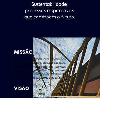
Sustentabilidade:
processos responsáveis
que constroem o futuro.
MISSÃO
Ser um grupo empresarial reconhecido
por clientes e parceiros de negócios como
referência em qualidade nos serviços
prestados e no equilíbrio das relações
comerciais, fomentando o crescimento
econômico nos locais em que atuamos.
VISÃO
Crescer de forma estruturada,
sustentável e contínua, consolidando-se
como líder e referência nos segmentos
em que atuamos.
VALORES
Satisfação dos clientes
Respeito à vida e ao meio ambiente
Excelência na prestação dos serviços
Solidez financeira
Reputação elevada, com ética, integridade