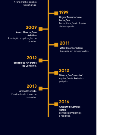
Arena Participações
Societárias.
1999
Hayar Transportes e
Locações
Formalização da frente
2009
de transporte.
Arena Mineração e
Asfaltos
Produção e aplicação de
asfalto.
2011
2020 Incorporadora
Entrada em Loteamentos.
2012
Tecnobloco Artefatos
de Concreto.
2012
Mineração Carambeí
Aquisição de Pedreira
própria.
2013
Arena Concreto
Fundação da Usina de
concreto.
2016
Ambiental Campos
Gerais
Soluções ambientais
e resíduos.