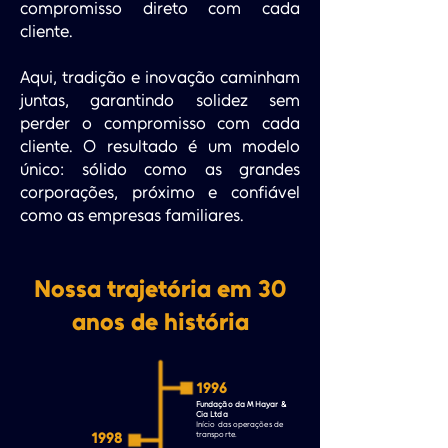
compromisso direto com cada
cliente.
Aqui, tradição e inovação caminham
juntas, garantindo solidez sem
perder o compromisso com cada
cliente. O resultado é um modelo
único: sólido como as grandes
corporações, próximo e confiável
como as empresas familiares.
Nossa trajetória em 30
anos de história
1996
Fundação da M Hayar &
Cia Ltda
Início das operações de
1998
transporte.